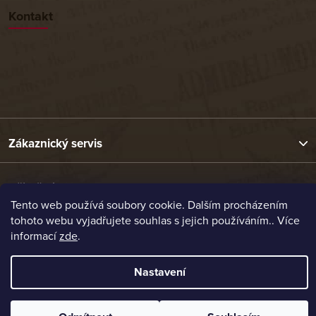
Kontakt
Zákaznický servis
Užitečné odkazy
Tento web používá soubory cookie. Dalším procházením
tohoto webu vyjadřujete souhlas s jejich používáním.. Více
Naše nabídka
informací
zde
.
Nastavení
Vytvořil Shoptet
Copyright 2026
Etrafika.cz
. Všechna práva vyhrazena.