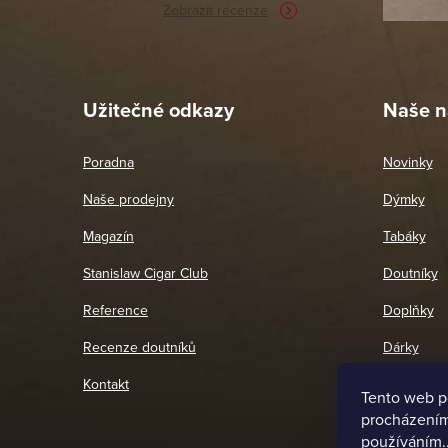
Zobrazit recenze
Pet
26. 
Užitečné odkazy
Naše n
Poradna
Novinky
Naše prodejny
Dýmky
Magazín
Tabáky
Stanislaw Cigar Club
Doutníky
Reference
Doplňky
Recenze doutníků
Dárky
Kontakt
Tento web p
procházením 
používáním.