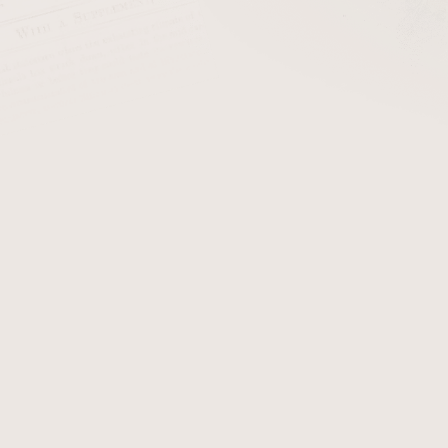
cena:
PŘIDAT 
+ Filtry do dýmk
Dýmka Ser Jacopo R1. Dým
obdržíte certifikát, který 
originál dýmky Ser Jacopo R
Detailní informace
Zeptat se
Hlídat