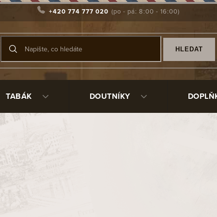
+420 774 777 020
HLEDAT
TABÁK
DOUTNÍKY
DOPLŇ
01
99103
16 240 Kč
/ ks
Měrná
Skladem