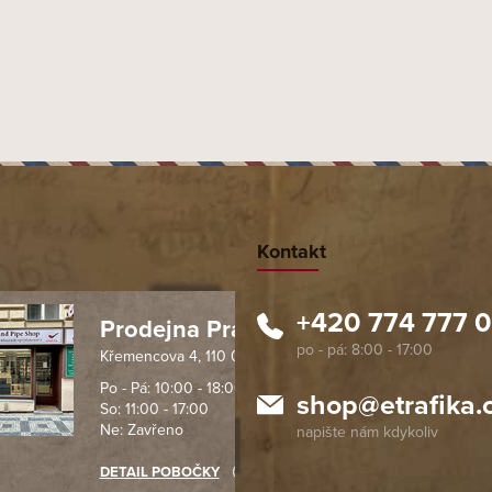
Kontakt
+420 774 777 
Prodejna Praha 1
Křemencova 4, 110 00 Praha
 spolehlivý obchod. Nemohu
Profesionální přístup, ochota p
návat s ostatními obchody v
rychlé dodání objednaného zb
Po - Pá: 10:00 - 18:00
shop
@
etrafika.
So: 11:00 - 17:00
mentu, protože od první
komunikace na jedničku s hvě
Ne: Zavřeno
objednávku jsem už neměl
akupovat jinde.
DETAIL POBOČKY
Richard Lasztuwka