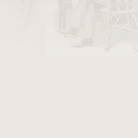
DO KOŠÍKU
y Stanislaw/10
v hodnotě 26 Kč
ka je v
pískovaném
provedení. K této dýmce
Vám přináší další výhody. Fotografie zobrazují
1, který po objednání obdržíte.