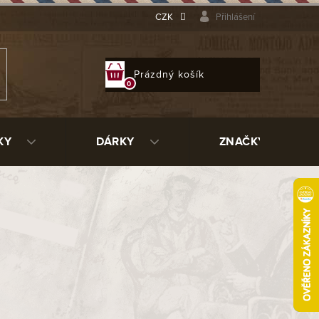
CZK
Přihlášení
NÁKUPNÍ
Prázdný košík
KOŠÍK
KY
DÁRKY
ZNAČKY