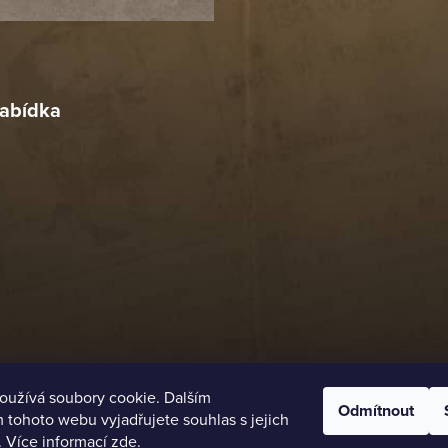
18. 4. 2026
r
4. 2026
abídka
oužívá soubory cookie. Dalším
Odmítnout
tohoto webu vyjadřujete souhlas s jejich
. Více informací
zde
.