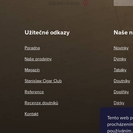
Zobrazit recenze
Pet
26. 
Užitečné odkazy
Naše n
Poradna
Novinky
Naše prodejny
Dýmky
Magazín
Tabáky
Stanislaw Cigar Club
Doutníky
Reference
Doplňky
Recenze doutníků
Dárky
Kontakt
Tento web p
procházením 
používáním.