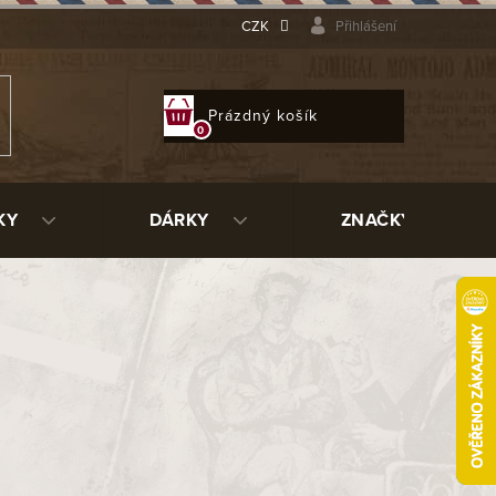
CZK
Přihlášení
NÁKUPNÍ
Prázdný košík
KOŠÍK
KY
DÁRKY
ZNAČKY