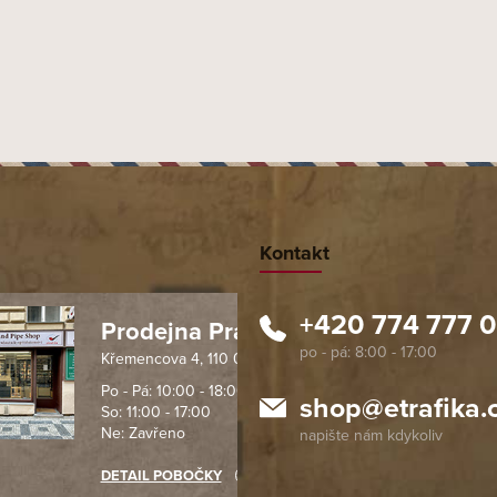
Kontakt
+420 774 777 
Prodejna Praha 1
Křemencova 4, 110 00 Praha
 spolehlivý obchod. Nemohu
Profesionální přístup, ochota p
návat s ostatními obchody v
rychlé dodání objednaného zb
Po - Pá: 10:00 - 18:00
shop
@
etrafika.
So: 11:00 - 17:00
mentu, protože od první
komunikace na jedničku s hvě
Ne: Zavřeno
objednávku jsem už neměl
akupovat jinde.
DETAIL POBOČKY
Richard Lasztuwka