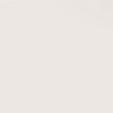
cena:
PŘIDAT 
+ Filtry do dýmk
Dýmka Ser Jacopo Delecta 
této dýmce obdržíte certifi
zobrazují originál dýmky S
obdržíte.
Detailní informace
Zeptat se
Hlídat