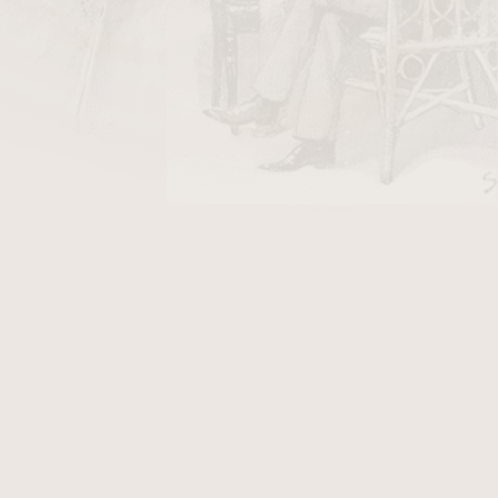
DO KOŠÍKU
y Stanislaw/10
v hodnotě 26 Kč
Spongia. Dýmka je v
pískovaném
provedení. K
kát, který Vám přináší další výhody. Fotografie
er Jacopo Delecta Spongia, který po objednání