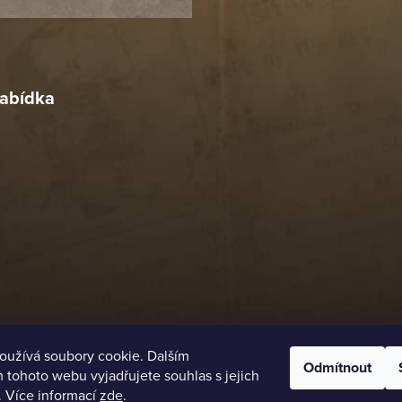
18. 4. 2026
r
4. 2026
abídka
oužívá soubory cookie. Dalším
Odmítnout
tohoto webu vyjadřujete souhlas s jejich
. Více informací
zde
.