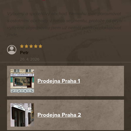
Výborný a spolehlivý obchod. Nemohu moc porovnávat
s ostatními obchody v tomto segmentu, protože od první
vyřízené objednávku jsem už neměl potřebu nakupovat
jinde.
Petr
26. 4. 2026
Prodejna Praha 1
Prodejna Praha 2