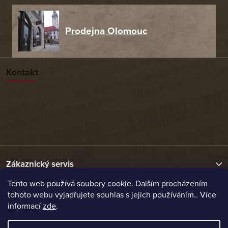
Prodejna Olomouc
Kontakt
Zákaznický servis
Tento web používá soubory cookie. Dalším procházením
tohoto webu vyjadřujete souhlas s jejich používáním.. Více
Užitečné odkazy
informací
zde
.