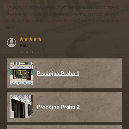
Výborný a spolehlivý obchod. Nemohu moc porovnávat
s ostatními obchody v tomto segmentu, protože od první
vyřízené objednávku jsem už neměl potřebu nakupovat
jinde.
Petr
26. 4. 2026
Prodejna Praha 1
Prodejna Praha 2