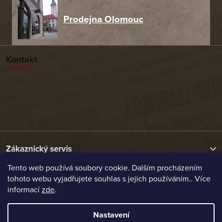
Prodejna Olomouc
Kontakt
Zákaznický servis
Tento web používá soubory cookie. Dalším procházením
tohoto webu vyjadřujete souhlas s jejich používáním.. Více
Užitečné odkazy
informací
zde
.
Naše nabídka
Nastavení