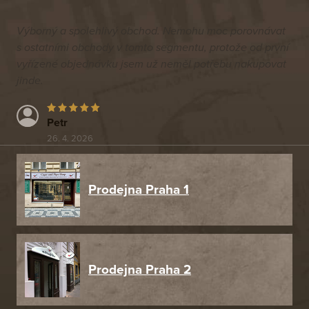
Výborný a spolehlivý obchod. Nemohu moc porovnávat
s ostatními obchody v tomto segmentu, protože od první
vyřízené objednávku jsem už neměl potřebu nakupovat
jinde.
Petr
26. 4. 2026
Prodejna Praha 1
Prodejna Praha 2