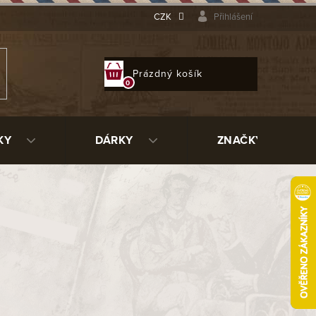
CZK
Přihlášení
NÁKUPNÍ
Prázdný košík
KOŠÍK
KY
DÁRKY
ZNAČKY