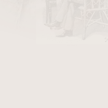
DO KOŠÍKU
y Stanislaw/10
v hodnotě 26 Kč
ého
pipemakera
Martina Paljeska. Dýmka je v
 této dýmce obdržíte certifikát, který Vám
afie zobrazují originál dýmky Martina Paljeska,
.