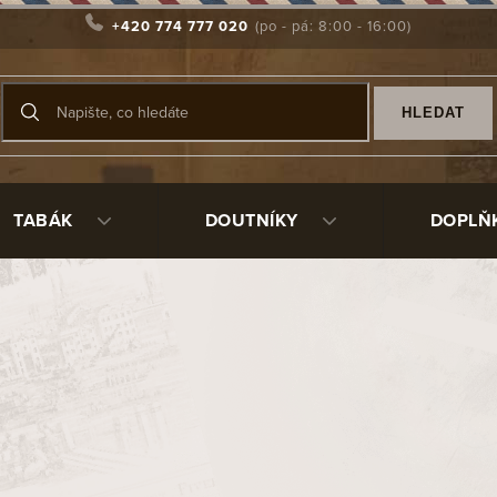
+420 774 777 020
HLEDAT
TABÁK
DOUTNÍKY
DOPLŇ
k rustic
99398
8 150 Kč
/ ks
Měrná
Skladem