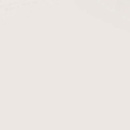
cena:
PŘIDAT 
+ Filtry do dýmk
Dýmka z dílny slovensk
rustikovaném
provedení. K
přináší další výhody. Fotogr
který po objednání obdržíte
Detailní informace
Zeptat se
Hlídat