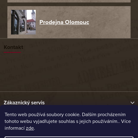
Prodejna Olomouc
Kontakt
Zákaznický servis
Tento web používá soubory cookie. Dalším procházením
tohoto webu vyjadřujete souhlas s jejich používáním.. Více
Užitečné odkazy
informací
zde
.