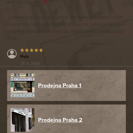
Zobrazit recenze
Výborný a spolehlivý obchod. Nemohu moc porovnávat
s ostatními obchody v tomto segmentu, protože od první
vyřízené objednávku jsem už neměl potřebu nakupovat
jinde.
Petr
26. 4. 2026
Prodejna Praha 1
Prodejna Praha 2