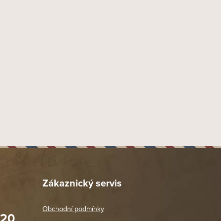
9 mm
Náustek Fishtail
Akryl
35 mm
17 mm
41 mm
34 mm
130 mm
70 mm
40 gr
Provedení hladké lakované
Dýmka více zahnutá 1/2
Zákaznický servis
7310
BPK Proseč
Obchodní podmínky
020
1 ks