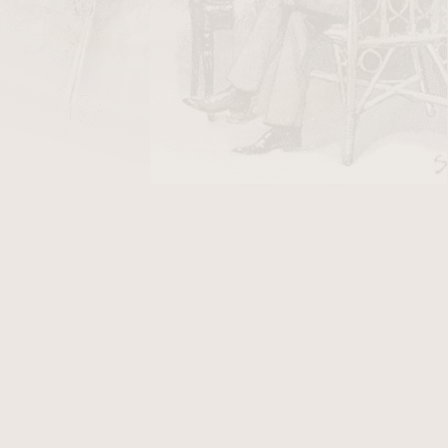
DO KOŠÍKU
je v
hladkém provedení
z
hruškového dřeva
s