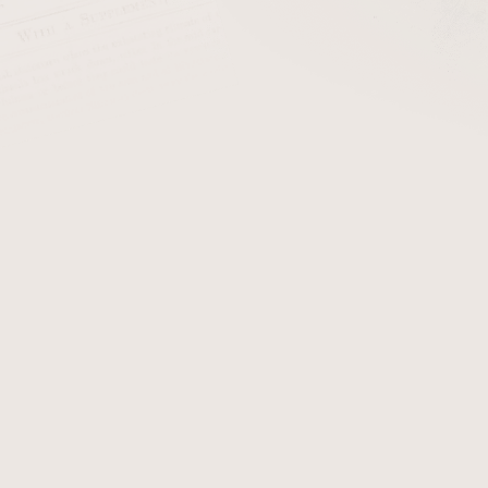
cena:
PŘIDAT 
Dýmka BPK Proseč. Dýmka 
akrylovým
náustkem.
Detailní informace
Zeptat se
Hlídat