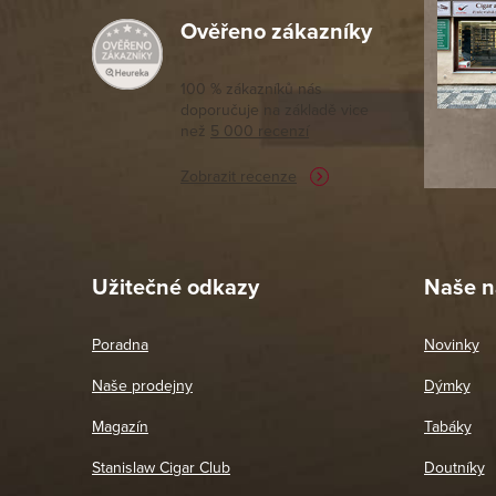
Ověřeno zákazníky
Výborný a
moc porov
tomto seg
100 % zákazníků nás
doporučuje na základě vice
vyřízené 
než
5 000 recenzí
potřebu n
Zobrazit recenze
Pet
26. 
Užitečné odkazy
Naše n
Poradna
Novinky
Naše prodejny
Dýmky
Magazín
Tabáky
Stanislaw Cigar Club
Doutníky