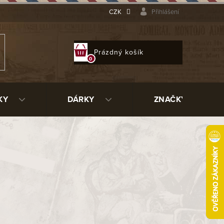
CZK
Přihlášení
NÁKUPNÍ
Prázdný košík
KOŠÍK
KY
DÁRKY
ZNAČKY