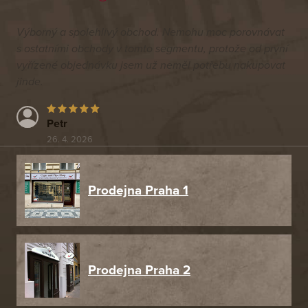
Výborný a spolehlivý obchod. Nemohu moc porovnávat
s ostatními obchody v tomto segmentu, protože od první
vyřízené objednávku jsem už neměl potřebu nakupovat
jinde.
Petr
26. 4. 2026
Prodejna Praha 1
Prodejna Praha 2