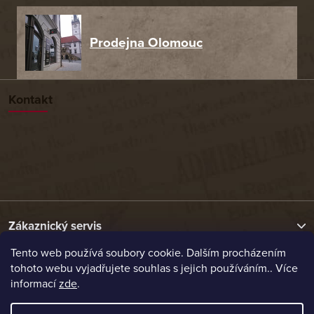
Prodejna Olomouc
Kontakt
Zákaznický servis
Tento web používá soubory cookie. Dalším procházením
tohoto webu vyjadřujete souhlas s jejich používáním.. Více
Užitečné odkazy
informací
zde
.