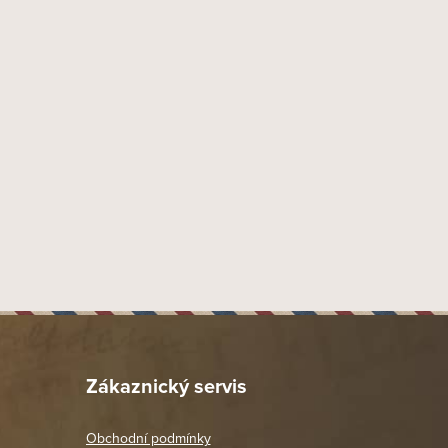
Dýmky Chacom
6 mm
Náustek Fishtail
Akryl
35 mm
19 mm
40 mm
33 mm
125 mm
40 mm
29 gr
Provedení písek
Dýmka rovná
Zákaznický servis
7
Chacom
Obchodní podmínky