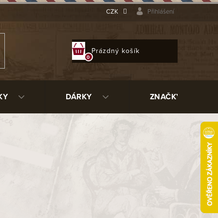
CZK
Přihlášení
NÁKUPNÍ
Prázdný košík
KOŠÍK
KY
DÁRKY
ZNAČKY