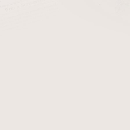
cena:
PŘIDAT 
+ Čističe do dým
Dýmka Chacom The Frenc
dýmce obdržíte certifikát
zobrazují originál dým
obdržíte.
Detailní informace
Zeptat se
Hlídat