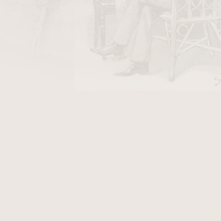
DO KOŠÍKU
ky Stanislaw Air Line/50
v hodnotě 40 Kč
h. Dýmka je v
pískovaném
provedení. K této
, který Vám přináší další výhody. Fotografie
ky Chacom
The French, který po objednání