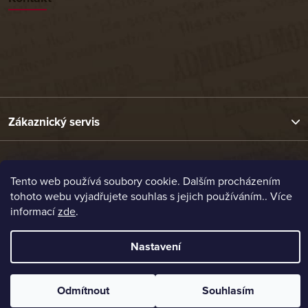
Zákaznický servis
Užitečné odkazy
Tento web používá soubory cookie. Dalším procházením
tohoto webu vyjadřujete souhlas s jejich používáním.. Více
Naše nabídka
informací
zde
.
Nastavení
Vytvořil Shoptet
Copyright 2026
Etrafika.cz
. Všechna práva vyhrazena.
Odmítnout
Souhlasím