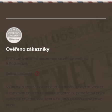
Z
á
p
a
t
í
Ověřeno zákazníky
100 % zákazníků nás doporučuje na základě vice než
5 000 recenzí
Zobrazit recenze
Výborný a spolehlivý obchod. Nemohu moc porovnávat
s ostatními obchody v tomto segmentu, protože od první
vyřízené objednávku jsem už neměl potřebu nakupovat
jinde.