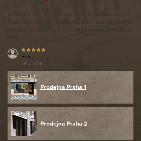
Výborný a spolehlivý obchod. Nemohu moc porovnávat
s ostatními obchody v tomto segmentu, protože od první
vyřízené objednávku jsem už neměl potřebu nakupovat
jinde.
Petr
26. 4. 2026
Prodejna Praha 1
Prodejna Praha 2