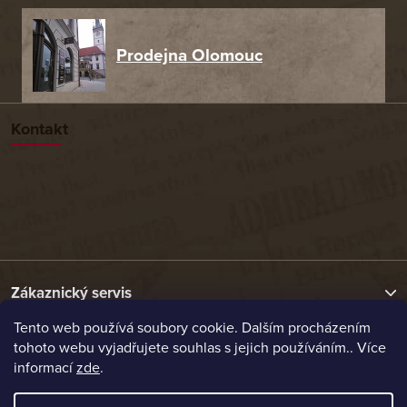
Prodejna Olomouc
Kontakt
Zákaznický servis
Tento web používá soubory cookie. Dalším procházením
tohoto webu vyjadřujete souhlas s jejich používáním.. Více
Užitečné odkazy
informací
zde
.