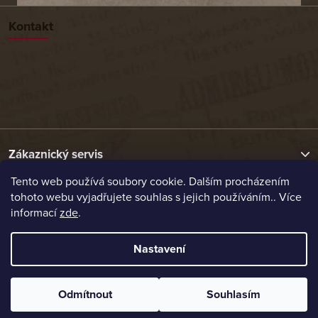
Kontakt
Zákaznický servis
Tento web používá soubory cookie. Dalším procházením
tohoto webu vyjadřujete souhlas s jejich používáním.. Více
Užitečné odkazy
informací
zde
.
Naše nabídka
Nastavení
Vytvořil Shoptet
Odmítnout
Souhlasím
Copyright 2026
Etrafika.cz
. Všechna práva vyhrazena.