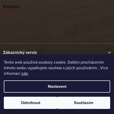
Kontakt
Zákaznický servis
Tento web používá soubory cookie. Dalším procházením
tohoto webu vyjadřujete souhlas s jejich používáním.. Více
Užitečné odkazy
informací
zde
.
Naše nabídka
Nastavení
Vytvořil Shoptet
Odmítnout
Souhlasím
Copyright 2026
Etrafika.cz
. Všechna práva vyhrazena.