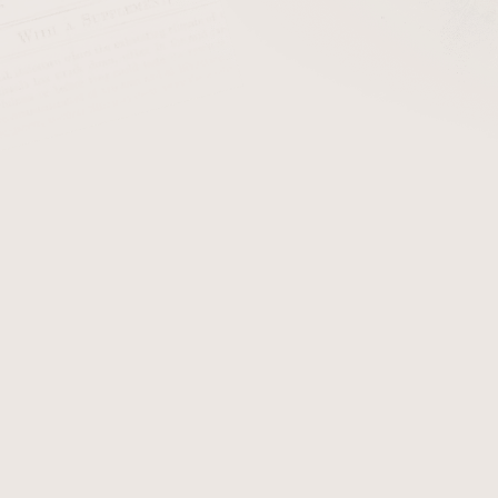
cena:
PŘIDAT 
Sladký, jemný
Black Cav
tabákem, má aroma exotick
Detailní informace
Zeptat se
Hlídat