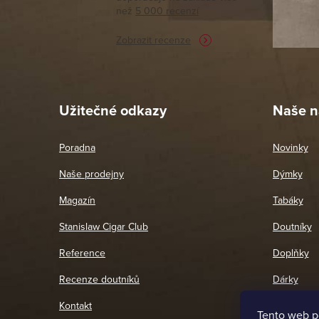
než
5 000 recenzí
potřebu n
Zobrazit recenze
Pet
26. 
Užitečné odkazy
Naše n
Poradna
Novinky
Naše prodejny
Dýmky
Magazín
Tabáky
Stanislaw Cigar Club
Doutníky
Reference
Doplňky
Recenze doutníků
Dárky
Kontakt
Tento web p