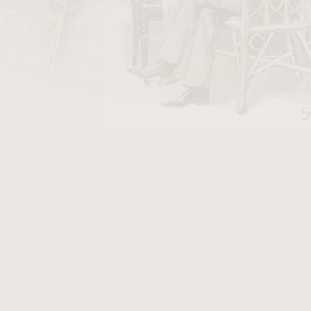
DO KOŠÍKU
endish
, smíchaný s lisovaným Virginským
ého ovoce.