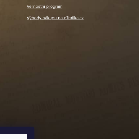
18. 4. 2026
Věrnostní program
DETAIL POBOČKY
Výhody nákupu na eTrafika.cz