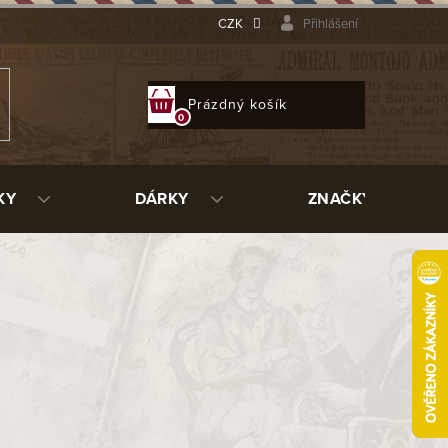
CZK
Přihlášení
NÁKUPNÍ
Prázdný košík
KOŠÍK
KY
DÁRKY
ZNAČKY