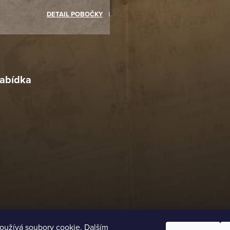
akupovat jinde.
DETAIL POBOČKY
Richard Lasztuwka
18. 4. 2026
r
4. 2026
abídka
oužívá soubory cookie. Dalším