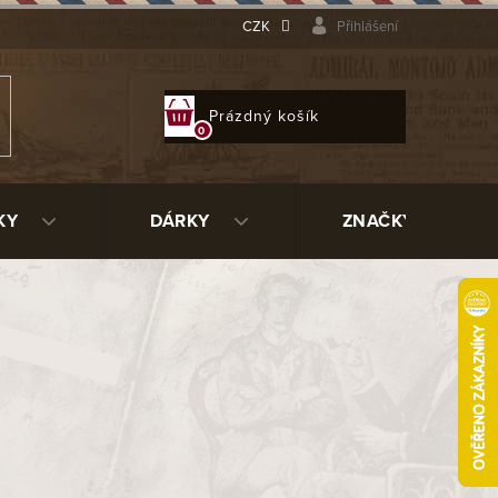
CZK
Přihlášení
NÁKUPNÍ
Prázdný košík
KOŠÍK
KY
DÁRKY
ZNAČKY