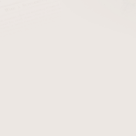
cena:
PŘIDAT 
Když přeložíme termín “
Li
perfektní jméno, protože t
byl určen do soukromých 
mnoho zkušebních směsí, a
chuti a charakteru. Obsahuj
Nicaragui. Bohatý, komplexn
nejlépe popsaná jedním slo
Když si zapálíte Liga Priva
privátní humidory.
Krycí list
zraje dalších 12 měsíců v k
smějí produkovat Ligu Pri
Při výrobě nebyl ušetřen j
výrobě protože je očekáván 
Detailní informace
Zeptat se