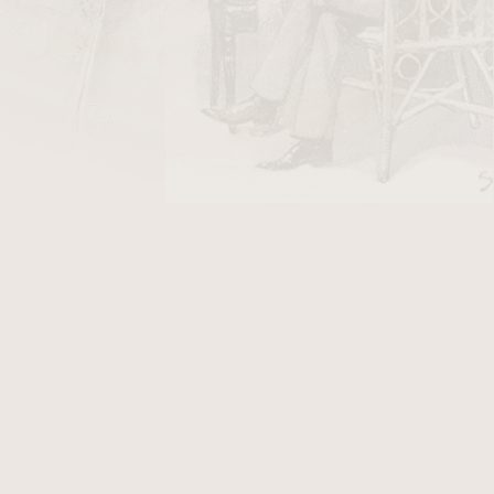
DO KOŠÍKU
ga Privada
” znamená to “privátní směs”. Je to
ento doutník nebyl původně vyroben na prodej,
humidorů zakladatelů firmy. Bylo vytvořeno
le jen směs No. 9 byla naprosto bezchybná v
e výběrový extra zralý tabák ze sedmi farem v
í a silný bez hrubosti, tato vynikající směs je
vem - uspokojující.
da No. 9, kouříte puro které bylo vyrobeno pro
zraje minimálně 18 měsíců, po ubalení doutník
ontrolovaném prostředí, pouze 4 nejlepší baliči
vadu a to v omezeném množství 250 ks denně.
ediný náklad, nebyl vynechán jediný krok při
perfektní zážitek po celou dobu kouření.