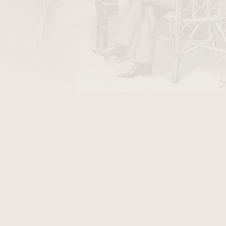
nasládlý a zemitý doutník s chutí kakaa, pepře
ovým aroma.
konu, doutník na každodenní kouření.
 prémiové doutníky od výrobce Drew Estate,
alí i TOP doutníky tohoto výrobce.