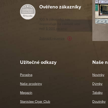
Ověřeno zákazníky
Výborný a
moc porov
tomto seg
100 % zákazníků nás
doporučuje na základě vice
vyřízené 
než
5 000 recenzí
potřebu n
Zobrazit recenze
Pet
26. 
Užitečné odkazy
Naše n
Poradna
Novinky
Naše prodejny
Dýmky
Magazín
Tabáky
Stanislaw Cigar Club
Doutníky