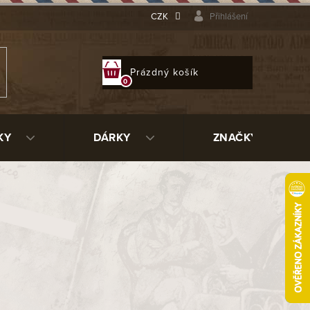
CZK
Přihlášení
NÁKUPNÍ
Prázdný košík
KOŠÍK
KY
DÁRKY
ZNAČKY