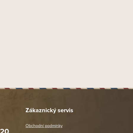
153 mm
23,5 mm
60
Gordito
Nikaragua
Nikaragua (Maduro)
Indonésie
Indonésie
,
Nikaragua
La Gran Fabrica Drew Estate, Estelí, Nicaragua
AXITOS s.r.o., Rybná 716/24, Staré Město, 110 00 Praha 4
25 ks
Položka byla vyprodána…
Zákaznický servis
Obchodní podmínky
020