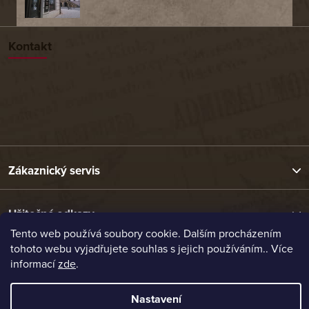
Kontakt
Zákaznický servis
Užitečné odkazy
Tento web používá soubory cookie. Dalším procházením
tohoto webu vyjadřujete souhlas s jejich používáním.. Více
Naše nabídka
informací
zde
.
Nastavení
Vytvořil Shoptet