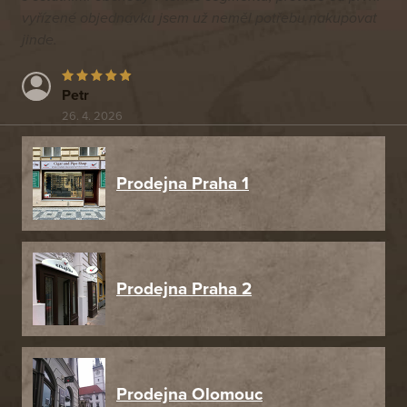
vyřízené objednávku jsem už neměl potřebu nakupovat
jinde.
Petr
26. 4. 2026
Prodejna Praha 1
Prodejna Praha 2
Prodejna Olomouc