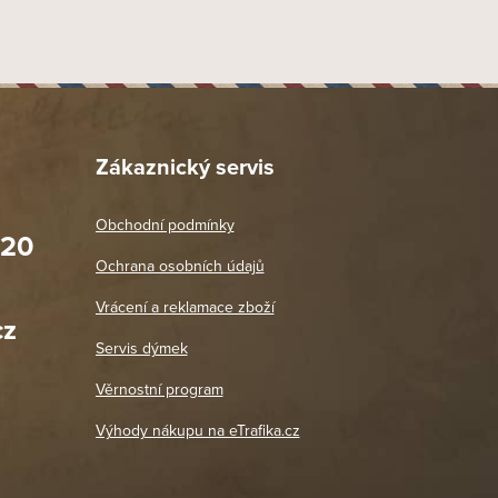
1 ks
Zákaznický servis
Obchodní podmínky
020
Prodejna Praha 2
Ochrana osobních údajů
Blanická 3, 120 00 Praha 2
oradit,
Jako vždy vše v pořádku. Doporučuji
Vrácení a reklamace zboží
oží a
Po: 11:00 - 18:00
cz
Út - Pá: 11:00 - 19:00
zdičkou.
Servis dýmek
Jaromír
So, Ne: Zavřeno
18. 4. 2026
Věrnostní program
DETAIL POBOČKY
Výhody nákupu na eTrafika.cz