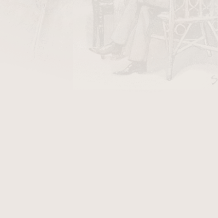
DO KOŠÍKU
ka RC znamená
Retro Cuba
— je linie dostupná
rodní exkluzivní vitoly No. 1, No. 2 a No. 3
peciálně pro evropský trh. Pete Johnson je
d americké nabídky — „V USA je toho hodně, co
k jsem chtěl udělat něco unikátního pro
Johnson.
eries, která byla vyráběna v El Rey de los
árodní vitoly RC No. 1, 2 a 3 ručně rolovány v
S.A. v Estelí, Nikaragua. Každý doutník je
gtail" cap — krouceným uzavřením hlavy
ánským stylem.
Ekvádorský Habano
krycí list
í list
a náplň. Výsledkem je středně plný až
černého pepře, vlašských ořechů, kávových zrn
í.