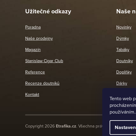
Užitečné odkazy
Naše n
Poradna
Novinky
Naše prodejny
Dýmky
Magazín
Tabáky
Stanislaw Cigar Club
Doutníky
Reference
Doplňky
Recenze doutníků
Dárky
Kontakt
Tento web p
procházením 
používáním.
Copyright 2026
Etrafika.cz
. Všechna práva vyhrazena.
Nastaven