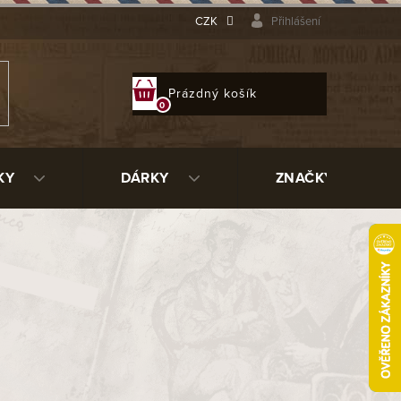
CZK
Přihlášení
NÁKUPNÍ
Prázdný košík
KOŠÍK
KY
DÁRKY
ZNAČKY