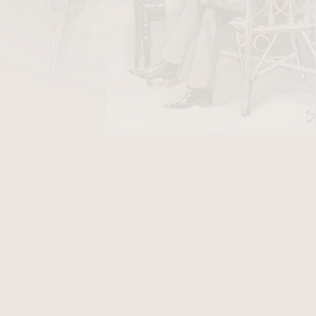
DO KOŠÍKU
o
je nejprodávanější vitola z prémiové linie La
 2019. Formát Toro patří celosvětově k
 dokonalou rovnováhu mezi délkou kouření a
Robustu Grande je zde ring gauge 52 o něco
ncentrovanější a přímočařejší chuťový profil.
o
krycí list
zahaluje nikaragujský
vázací list
a
plň z rodinných farem Garciů v Estelí. Délka
 prostoru pro postupný rozvoj chutí — tóny
řechů, cedru a jemného koření se v průběhu
prohlubují.