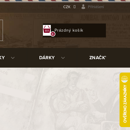
CZK
Přihlášení
NÁKUPNÍ
Prázdný košík
KOŠÍK
KY
DÁRKY
ZNAČKY