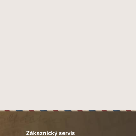
817673010331
152 mm
20,6 mm
52
Toro
Nikaragua
Ekvádor (Habano)
Nikaragua
Nikaragua
Medium to Full (Středně plný)
y Father Cigars, 1890 NW 96th Ave, Doral FL 33172, USA
x import-export s.r.o., Tyršova 847, 664 42 Brno - Modřice
1 ks
Zákaznický servis