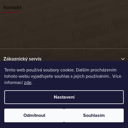
Kontakt
Zákaznický servis
Tento web používá soubory cookie. Dalším procházením
tohoto webu vyjadřujete souhlas s jejich používáním.. Více
Užitečné odkazy
informací
zde
.
Naše nabídka
Nastavení
Vytvořil Shoptet
Odmítnout
Souhlasím
Copyright 2026
Etrafika.cz
. Všechna práva vyhrazena.