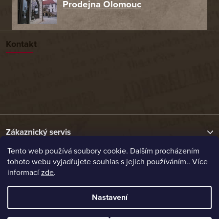
Prodejna Olomouc
Kontakt
Zákaznický servis
Tento web používá soubory cookie. Dalším procházením
tohoto webu vyjadřujete souhlas s jejich používáním.. Více
Užitečné odkazy
informací
zde
.
Naše nabídka
Nastavení