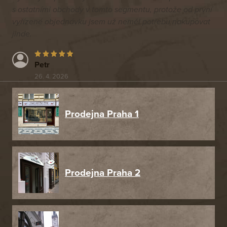
s ostatními obchody v tomto segmentu, protože od první
vyřízené objednávku jsem už neměl potřebu nakupovat
jinde.
Petr
26. 4. 2026
Prodejna Praha 1
Prodejna Praha 2