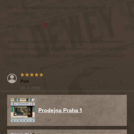
100 % zákazníků nás doporučuje na základě vice než
5 000 recenzí
Zobrazit recenze
Výborný a spolehlivý obchod. Nemohu moc porovnávat
s ostatními obchody v tomto segmentu, protože od první
vyřízené objednávku jsem už neměl potřebu nakupovat
jinde.
Petr
26. 4. 2026
Prodejna Praha 1