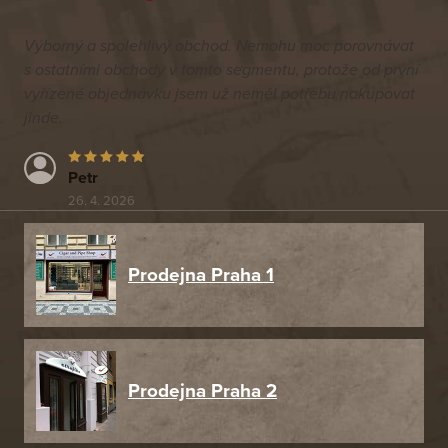
Výborný a spolehlivý obchod. Nemohu moc porovnávat
s ostatními obchody v tomto segmentu, protože od první
vyřízené objednávku jsem už neměl potřebu nakupovat
jinde.
Petr
26. 4. 2026
Prodejna Praha 1
Prodejna Praha 2