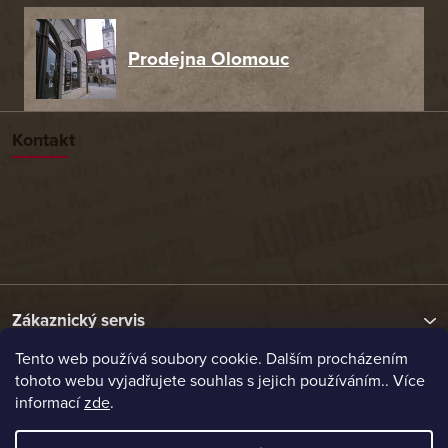
Prodejna Olomouc
Kontakt
Zákaznický servis
Tento web používá soubory cookie. Dalším procházením
tohoto webu vyjadřujete souhlas s jejich používáním.. Více
Užitečné odkazy
informací
zde
.
Naše nabídka