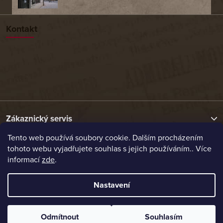
Kontakt
Zákaznický servis
Tento web používá soubory cookie. Dalším procházením
tohoto webu vyjadřujete souhlas s jejich používáním.. Více
Užitečné odkazy
informací
zde
.
Naše nabídka
Nastavení
Vytvořil Shoptet
Odmítnout
Souhlasím
Copyright 2026
Etrafika.cz
. Všechna práva vyhrazena.