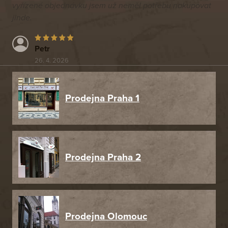
vyřízené objednávku jsem už neměl potřebu nakupovat
jinde.
Petr
26. 4. 2026
Prodejna Praha 1
Prodejna Praha 2
Prodejna Olomouc