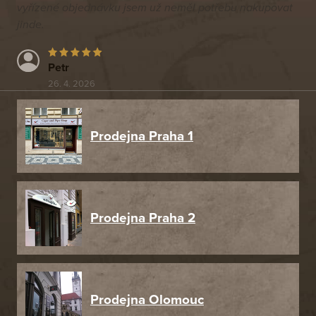
vyřízené objednávku jsem už neměl potřebu nakupovat
jinde.
Petr
26. 4. 2026
Prodejna Praha 1
Prodejna Praha 2
Prodejna Olomouc