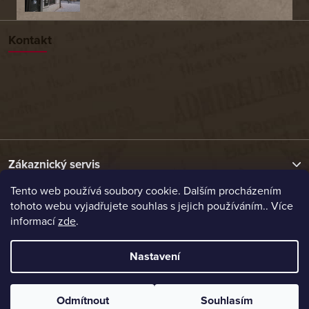
Kontakt
Zákaznický servis
Tento web používá soubory cookie. Dalším procházením
tohoto webu vyjadřujete souhlas s jejich používáním.. Více
Užitečné odkazy
informací
zde
.
Naše nabídka
Nastavení
Vytvořil Shoptet
Odmítnout
Souhlasím
Copyright 2026
Etrafika.cz
. Všechna práva vyhrazena.