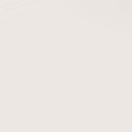
Dýmka Brebbia Italia 100
Sk
eme
Nejlevnější
Nejdražší
Nejprodávanější
Abecedně