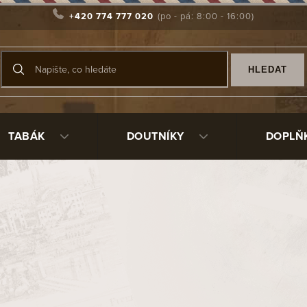
+420 774 777 020
HLEDAT
TABÁK
DOUTNÍKY
DOPLŇ
vanější
Dýmka Brebbia Italia Sabbiata Mogano 110
Sk