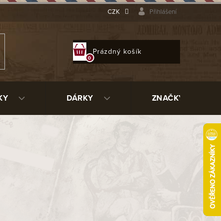
CZK
Přihlášení
NÁKUPNÍ
Prázdný košík
KOŠÍK
KY
DÁRKY
ZNAČKY
4 050 Kč
ladem