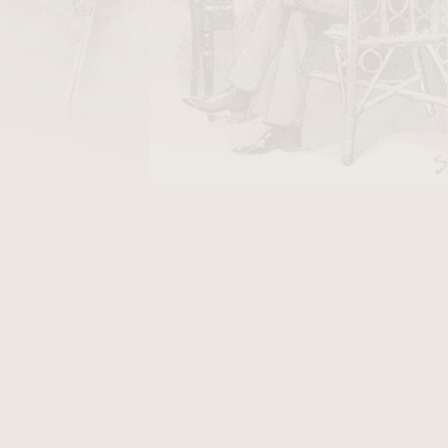
4 050 Kč
ladem
2
položek celkem