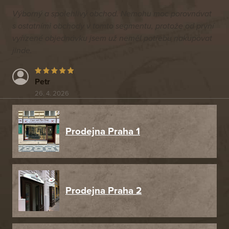
Výborný a spolehlivý obchod. Nemohu moc porovnávat
s ostatními obchody v tomto segmentu, protože od první
vyřízené objednávku jsem už neměl potřebu nakupovat
jinde.
Petr
26. 4. 2026
Prodejna Praha 1
Prodejna Praha 2