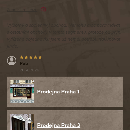
Zobrazit recenze
Výborný a spolehlivý obchod. Nemohu moc porovnávat
s ostatními obchody v tomto segmentu, protože od první
vyřízené objednávku jsem už neměl potřebu nakupovat
jinde.
Petr
26. 4. 2026
Prodejna Praha 1
Prodejna Praha 2