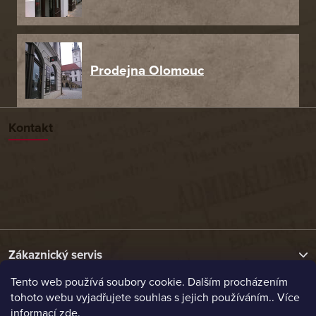
Prodejna Olomouc
Kontakt
Zákaznický servis
Tento web používá soubory cookie. Dalším procházením
tohoto webu vyjadřujete souhlas s jejich používáním.. Více
Užitečné odkazy
informací
zde
.