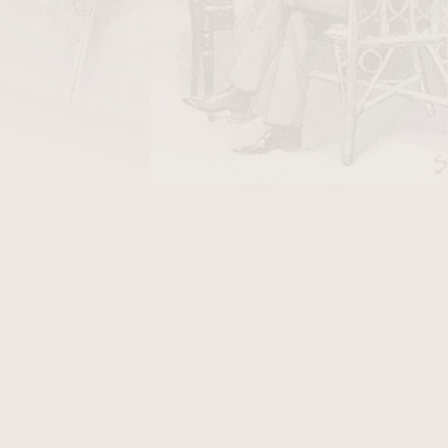
DO KOŠÍKU
ápalky HR
v hodnotě 18 Kč
busto je součástí série XSO a je vyráběn v
Tento doutník je navržen tak, aby kombinoval
s hladkým a dobře strukturovaným kouřem ve
orským Habano
Shade
krycím listem
, který
hatost aroma.
Binder
je z Ekvádoru (
Habano
)
a
uy a Dominikánské republiky
.
tmavé čokolády, černého pepře, dřeva a kůže
,
ým krémovým podtónem.