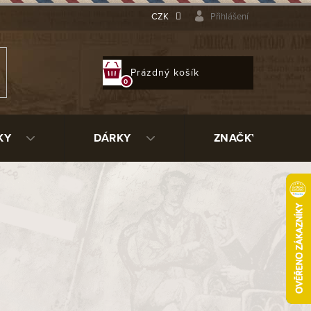
CZK
Přihlášení
NÁKUPNÍ
Prázdný košík
KOŠÍK
KY
DÁRKY
ZNAČKY