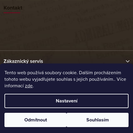
Kontakt
Zákaznický servis
Tento web používá soubory cookie. Dalším procházením
tohoto webu vyjadřujete souhlas s jejich používáním.. Více
Užitečné odkazy
informací
zde
.
Naše nabídka
Nastavení
Vytvořil Shoptet
Odmítnout
Souhlasím
Copyright 2026
Etrafika.cz
. Všechna práva vyhrazena.