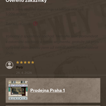
Ověřeno zákazníky
100 % zákazníků nás doporučuje na základě vice než
5 000 recenzí
Zobrazit recenze
Výborný a spolehlivý obchod. Nemohu moc porovnávat
s ostatními obchody v tomto segmentu, protože od první
vyřízené objednávku jsem už neměl potřebu nakupovat
jinde.
Petr
26. 4. 2026
Prodejna Praha 1