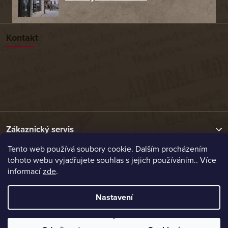
Kontakt
Zákaznický servis
Tento web používá soubory cookie. Dalším procházením
tohoto webu vyjadřujete souhlas s jejich používáním.. Více
Užitečné odkazy
informací
zde
.
Naše nabídka
Nastavení
Vytvořil Shoptet