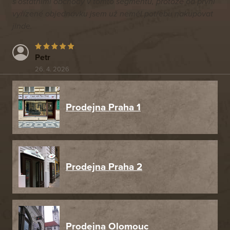
s ostatními obchody v tomto segmentu, protože od první
vyřízené objednávku jsem už neměl potřebu nakupovat
jinde.
Petr
26. 4. 2026
Prodejna Praha 1
Prodejna Praha 2
Prodejna Olomouc