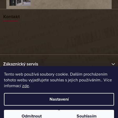
Kontakt
Zákaznický servis
Tento web používá soubory cookie. Dalším procházením
tohoto webu vyjadřujete souhlas s jejich používáním.. Více
Užitečné odkazy
informací
zde
.
Naše nabídka
Nastavení
Vytvořil Shoptet
Odmítnout
Souhlasím