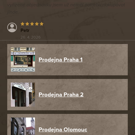
vyřízené objednávku jsem už neměl potřebu nakupovat
jinde.
Petr
26. 4. 2026
Prodejna Praha 1
Prodejna Praha 2
Prodejna Olomouc