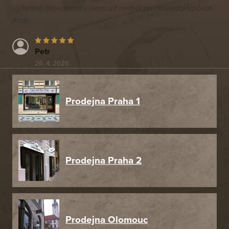
vyřízené objednávku jsem už neměl potřebu nakupovat
jinde.
Petr
26. 4. 2026
Prodejna Praha 1
Prodejna Praha 2
Prodejna Olomouc