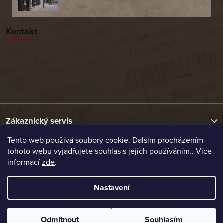
Kontakt
Zákaznický servis
Tento web používá soubory cookie. Dalším procházením
tohoto webu vyjadřujete souhlas s jejich používáním.. Více
Užitečné odkazy
informací
zde
.
Naše nabídka
Nastavení
Vytvořil Shoptet
Odmítnout
Souhlasím