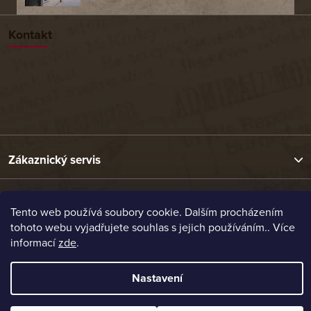
Kontakt
Zákaznický servis
Užitečné odkazy
Tento web používá soubory cookie. Dalším procházením
tohoto webu vyjadřujete souhlas s jejich používáním.. Více
informací
zde
.
Naše nabídka
Nastavení
Vytvořil Shoptet
Copyright 2026
Etrafika.cz
. Všechna práva vyhrazena.