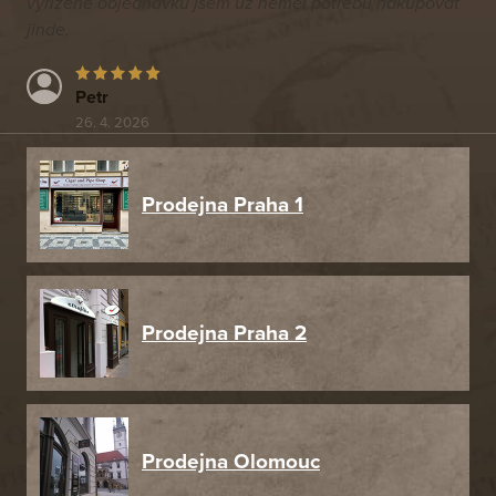
vyřízené objednávku jsem už neměl potřebu nakupovat
jinde.
Petr
26. 4. 2026
Prodejna Praha 1
Prodejna Praha 2
Prodejna Olomouc