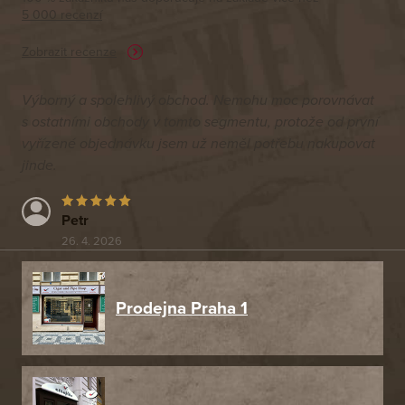
5 000 recenzí
Zobrazit recenze
Výborný a spolehlivý obchod. Nemohu moc porovnávat
s ostatními obchody v tomto segmentu, protože od první
vyřízené objednávku jsem už neměl potřebu nakupovat
jinde.
Petr
26. 4. 2026
Prodejna Praha 1