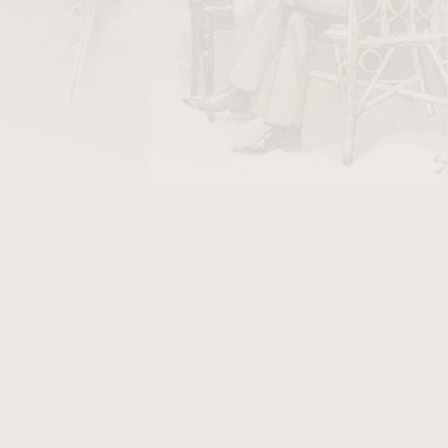
Tabacalera Perdomo
gars
3.11.2024