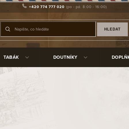
+420 774 777 020
HLEDAT
TABÁK
DOUTNÍKY
DOPLŇ
ci doutníků