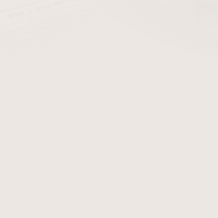
utníky Marca Fina
Rocky Patel Premium Ci
3.11.2024