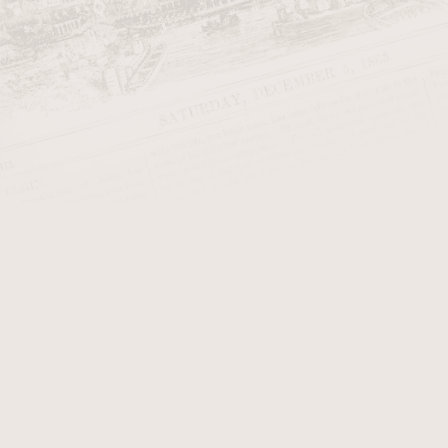
Tabák
Doutníky
Doplňky
Dárky
Do
Značky
12.11.2024