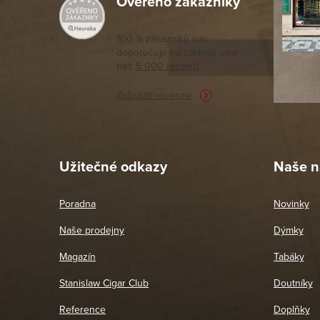
Ověřeno zákazníky
Výborný a
moc porov
tomto seg
100 % zákazníků nás
doporučuje na základě vice
vyřízené 
než
5 000 recenzí
potřebu n
Zobrazit recenze
Pet
26. 
Užitečné odkazy
Naše n
Poradna
Novinky
Naše prodejny
Dýmky
Magazín
Tabáky
Stanislaw Cigar Club
Doutníky
Reference
Doplňky