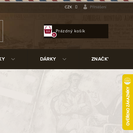
CZK
Přihlášení
NÁKUPNÍ
Prázdný košík
KOŠÍK
KY
DÁRKY
ZNAČKY