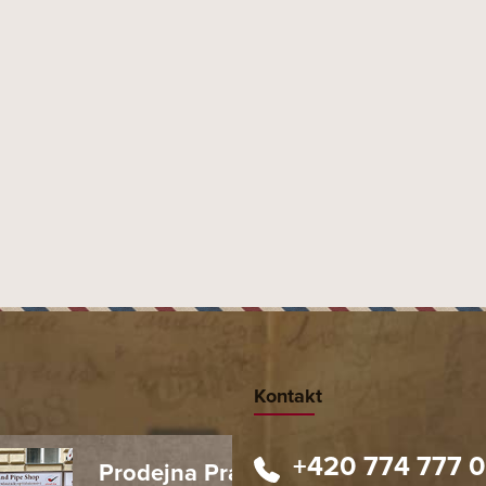
 americkém trhu s prémiovými doutníky.
PŘEDCHOZÍ ČLÁNEK
DALŠÍ ČLÁNEK
Kontakt
+420 774 777 
Prodejna Praha 1