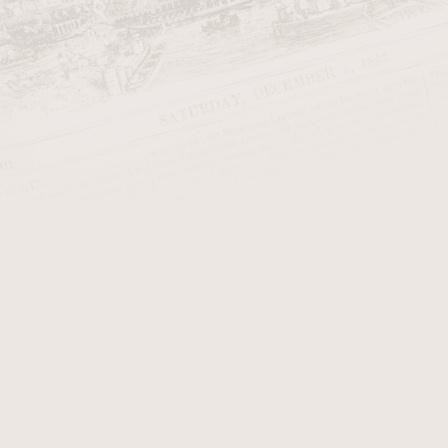
Altadis USA
byla založena v roce
společnosti
Tabacalera
a francou
se brzy stala důležitým hráčem na
Aby Altadis USA zajistila kvalitní
Továrna Tabacalera de Garcia, kde
Romeo y Julieta, je symbolem kval
umožňuje produkovat doutníky s v
Altadis USA dnes kombinuje tradi
příležitostné, tak pravidelné kuř