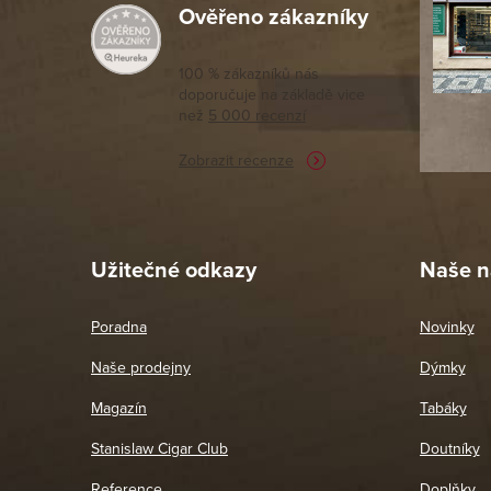
Ověřeno zákazníky
Výborný a
moc porov
tomto seg
100 % zákazníků nás
doporučuje na základě vice
vyřízené 
než
5 000 recenzí
potřebu n
Zobrazit recenze
Pet
26. 
Užitečné odkazy
Naše n
Poradna
Novinky
Naše prodejny
Dýmky
Magazín
Tabáky
Stanislaw Cigar Club
Doutníky
Reference
Doplňky