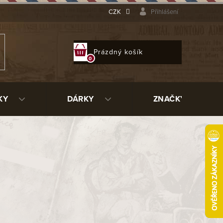
CZK
Přihlášení
NÁKUPNÍ
Prázdný košík
KOŠÍK
KY
DÁRKY
ZNAČKY