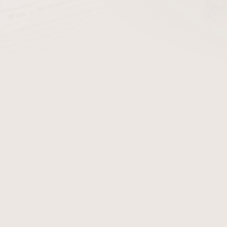
 1999 jako americká odnož mezinárodní společnosti
Altadis S.A
zské
Seita
. Toto spojení vytvořilo jednu z největších tabákových
 americkém trhu s prémiovými doutníky.
 výrobu a dodržela vysoké standardy, investovala do továren v 
 se vyrábějí nejen
Casa de Garcia
a
Don Diego
, ale také další
ity a řemeslného zpracování. Tato továrna se stala důležitým
ysokou úrovní konzistence.
ci a inovaci, přičemž staví na značkách jako Don Diego a C
áky. Společnost se neustále přizpůsobuje trhu a snaží se přiná