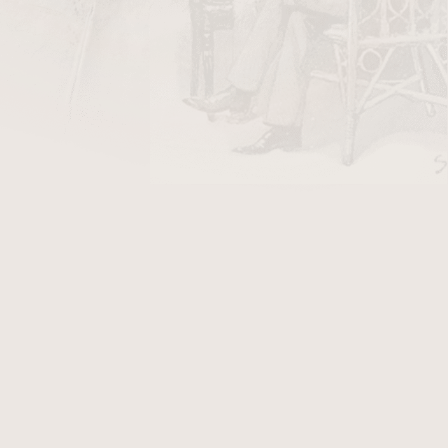
.
, která vznikla spojením španělské
 společností na světě a Altadis USA
Dominikánské republice a Hondurasu.
 prémiové značky jako Montecristo a
 centrem výroby, které Altadis USA
asa de Garcia, které oslovují jak
šet nové produkty, přičemž zůstává