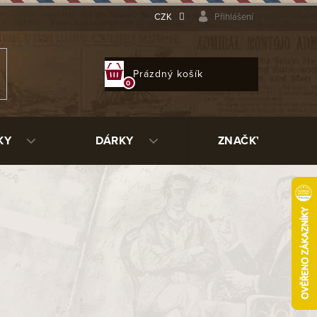
CZK
Přihlášení
NÁKUPNÍ
Prázdný košík
KOŠÍK
KY
DÁRKY
ZNAČKY