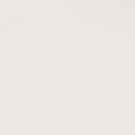
cena:
PŘIDAT 
Villa Zamorano Reserva Ro
osloví každodenního kuřá
středně pevný doutník, kte
s náplní vyrobenou z hondu
cítíte tóny pražené kávy.
Podle magazínu Cigar Jour
Best Value Honduras 2019.
Detailní informace
Zeptat se
Hlídat