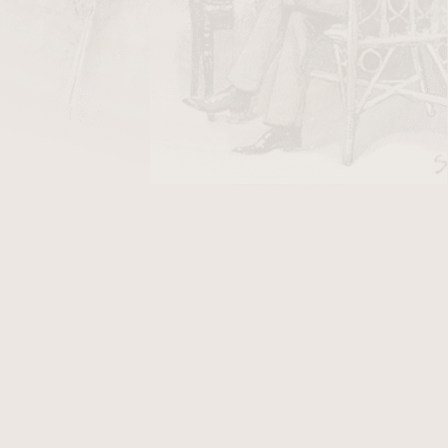
DO KOŠÍKU
busto jsou cenově dostupné doutníky, které
ka. Ručně vyrobené v Hondurasu. Reserva je
rý má obal z
Habano
s honduraským pojivem a
raských a nikaragujských tabáků. Po zapálení
nal získaly doutníky Villa Zamorano ocenění