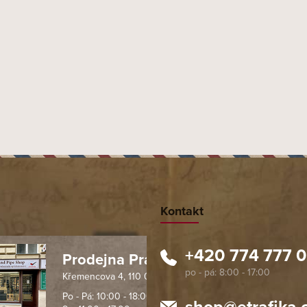
Kontakt
+420 774 777 
Prodejna Praha 1
Křemencova 4, 110 00 Praha
 spolehlivý obchod. Nemohu
Profesionální přístup, ochota p
návat s ostatními obchody v
rychlé dodání objednaného zb
Po - Pá: 10:00 - 18:00