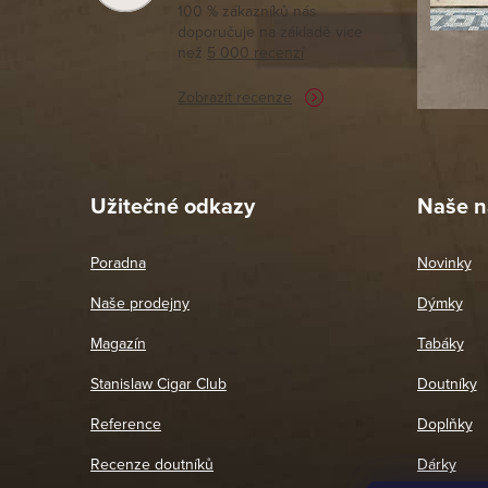
tomto seg
100 % zákazníků nás
doporučuje na základě vice
vyřízené 
než
5 000 recenzí
potřebu n
Zobrazit recenze
Pet
26. 
Užitečné odkazy
Naše n
Poradna
Novinky
Naše prodejny
Dýmky
Magazín
Tabáky
Stanislaw Cigar Club
Doutníky
Reference
Doplňky
Recenze doutníků
Dárky