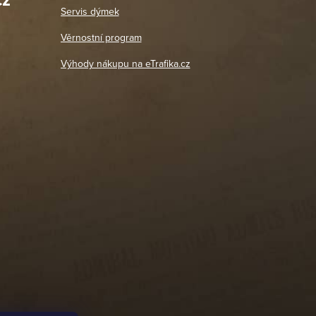
cz
Út - Pá: 11:00 - 19:00
zdičkou.
Servis dýmek
Jaromír
So, Ne: Zavřeno
18. 4. 2026
Věrnostní program
DETAIL POBOČKY
Výhody nákupu na eTrafika.cz