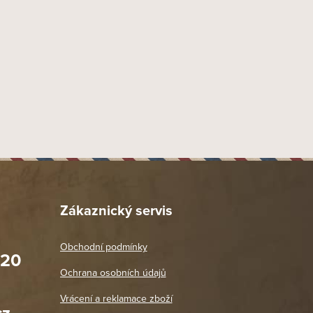
Zákaznický servis
Obchodní podmínky
020
Prodejna Praha 2
Ochrana osobních údajů
Blanická 3, 120 00 Praha 2
oradit,
Jako vždy vše v pořádku. Doporučuji
Vrácení a reklamace zboží
oží a
Po: 11:00 - 18:00