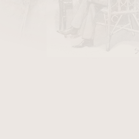
DO KOŠÍKU
ápalky HR
v hodnotě 18 Kč
 prémiová linie španělsko-honduraské značky
jmenovaná po vlastní farmě Mayi Selvy v
a uvedena na trh v roce 2016 a přináší stejný
í Villa Zamorano, ale s výběrovějším tabákem a
outníky jsou dostupné v tradičním celofánovém
 v dřevěné krabičce po 25 kusech.
celé řady je
covered foot
— nezačištěná patka
uje vysychání a přispívá k pomalejšímu,
první třetině. Honduraský
Habano
krycí list
z
 v Jamastran Valley zahaluje honduraský
vázací
Nikaraguy. Výsledkem je středně silný 100%