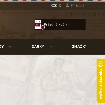
CZK
Přihlášení
NÁKUPNÍ
Prázdný košík
KOŠÍK
KY
DÁRKY
ZNAČKY