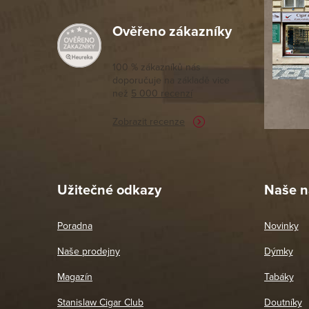
Počet ks v balení
:
Ověřeno zákazníky
Výborný a
moc porov
tomto seg
100 % zákazníků nás
doporučuje na základě vice
vyřízené 
než
5 000 recenzí
potřebu n
Zobrazit recenze
Pet
26. 
Užitečné odkazy
Naše n
Poradna
Novinky
Naše prodejny
Dýmky
Magazín
Tabáky
Stanislaw Cigar Club
Doutníky