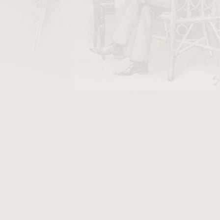
DO KOŠÍKU
ápalky HR
v hodnotě 18 Kč
elník Toscano
v hodnotě 500 Kč
kvality nám přináší jedinečný zážitek.
Krycí list
kvalitnějších tabákových listů. Náplň tvoří
ky, Tennessee a Toskánska. V chuti doutníku
něné a zemité aroma.