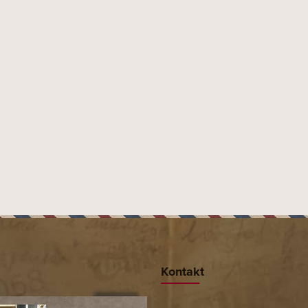
ité, kořeněné a zemité aroma.
Manifatture Sigaro
Moste
Kontakt