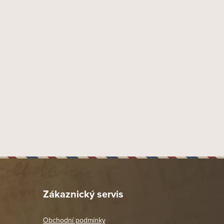
Doutníky Toscano
8059145108555
155 mm
9 mm
,
15 mm
38
Itálie
Kentucky
American
,
Kentucky
 Toscano S.r.l., Piazza delle Muse n. 8, 00197 Roma, Italia
x import-export s.r.o., Tyršova 847, 664 42 Brno - Modřice
24
0.1
0.6
Zákaznický servis
1.4
0.01
Obchodní podmínky