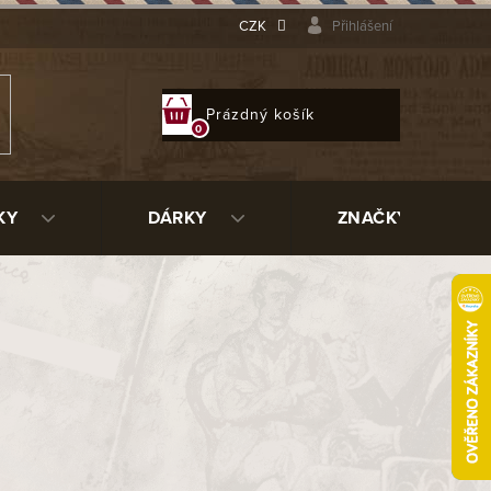
CZK
Přihlášení
NÁKUPNÍ
Prázdný košík
KOŠÍK
KY
DÁRKY
ZNAČKY