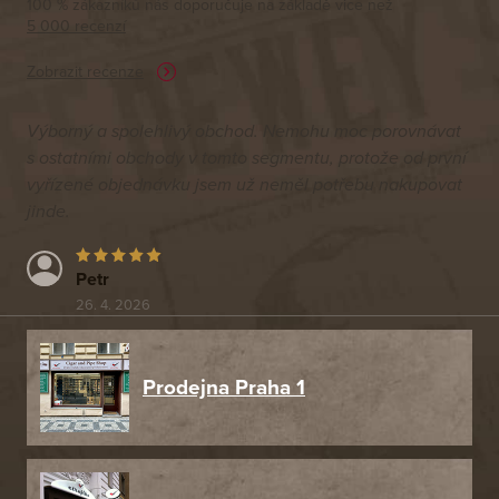
100 % zákazníků nás doporučuje na základě vice než
5 000 recenzí
Zobrazit recenze
Výborný a spolehlivý obchod. Nemohu moc porovnávat
s ostatními obchody v tomto segmentu, protože od první
vyřízené objednávku jsem už neměl potřebu nakupovat
jinde.
Petr
26. 4. 2026
Prodejna Praha 1