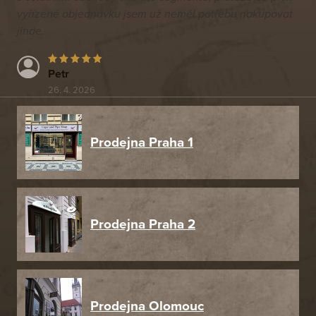
vyřízené objednávku jsem už neměl potřebu nakupovat
jinde.
Petr
26. 4. 2026
Prodejna Praha 1
Prodejna Praha 2
Prodejna Olomouc