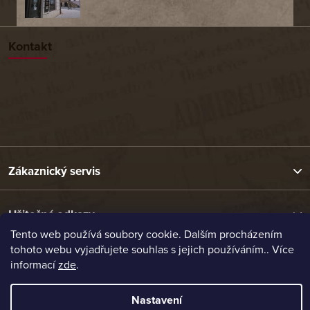
Kontakt
Zákaznický servis
Užitečné odkazy
Tento web používá soubory cookie. Dalším procházením
tohoto webu vyjadřujete souhlas s jejich používáním.. Více
Naše nabídka
informací
zde
.
Nastavení
Vytvořil Shoptet