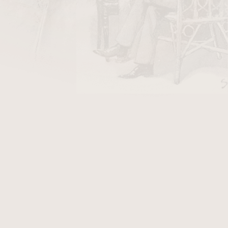
DO KOŠÍKU
lého kuřáka, poskytuje plné uspokojení v celé
 až do úplného závěru kouření. Pomlé hoření a
ím zkušení kuřáci a právě jim je Robusto
celofán, cedrová krabice.