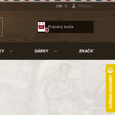
CZK
Přihlášení
NÁKUPNÍ
Prázdný košík
KOŠÍK
KY
DÁRKY
ZNAČKY