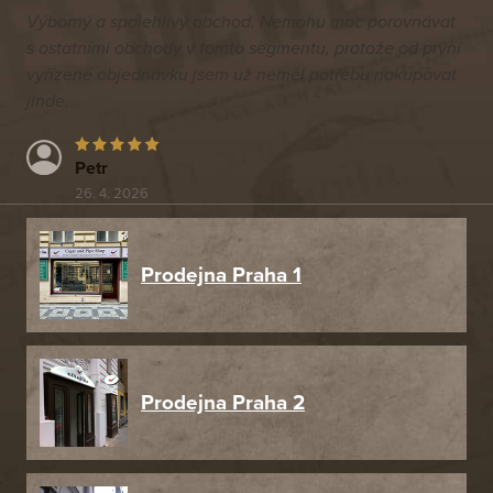
Výborný a spolehlivý obchod. Nemohu moc porovnávat
s ostatními obchody v tomto segmentu, protože od první
vyřízené objednávku jsem už neměl potřebu nakupovat
jinde.
Petr
26. 4. 2026
Prodejna Praha 1
Prodejna Praha 2