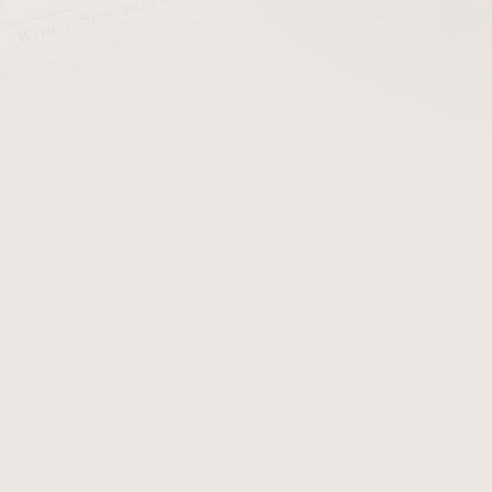
cena:
PŘIDAT 
Nová řada doutníků Stanisla
silné doutníky plné chuti
náplň doutníku
jsou použit
Nikaragui. Doutník je zak
odříznout nebo odtrhnout.
Detailní informace
Zeptat se
Hlídat