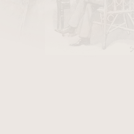
DO KOŠÍKU
w Double Ligero se řadí mezi středně silné až
, které jsou určeny pro zkušené kuřáky. Jako
y vybrané tabáky z Dominikánské rebubliky a
ončen tzv. „prasečím ocáském“, který se může