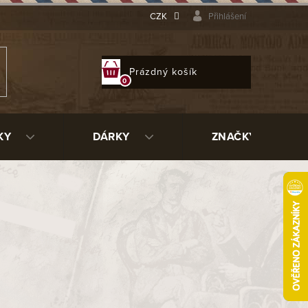
CZK
Přihlášení
NÁKUPNÍ
Prázdný košík
KOŠÍK
KY
DÁRKY
ZNAČKY