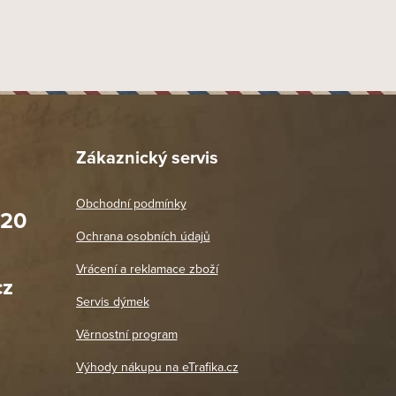
Zákaznický servis
Obchodní podmínky
020
Prodejna Praha 2
Ochrana osobních údajů
Blanická 3, 120 00 Praha 2
oradit,
Jako vždy vše v pořádku. Doporučuji
Vrácení a reklamace zboží
oží a
Po: 11:00 - 18:00
cz
Út - Pá: 11:00 - 19:00
zdičkou.
Servis dýmek
Jaromír
So, Ne: Zavřeno
18. 4. 2026
Věrnostní program
DETAIL POBOČKY
Výhody nákupu na eTrafika.cz