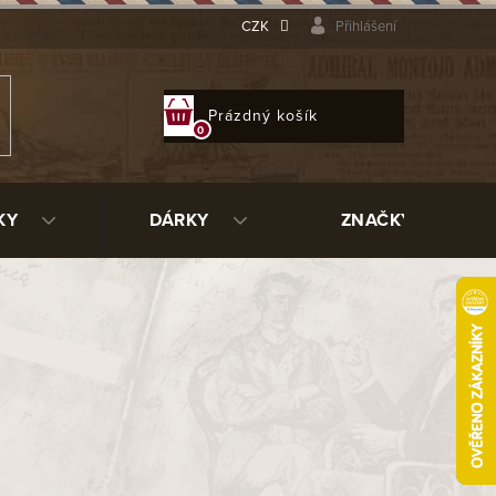
CZK
Přihlášení
NÁKUPNÍ
Prázdný košík
KOŠÍK
KY
DÁRKY
ZNAČKY