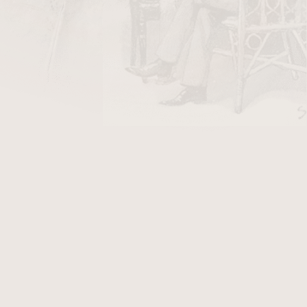
DO KOŠÍKU
ápalky HR
v hodnotě 18 Kč
a plnější doutníky, než jsou ty z klasické řady
 tabáky pěstovanými v Dominikánské republice,
o (tabák pěstovaný v Dominikánské republice z
krycí list
pochází z Brazílie. Individuální balení: